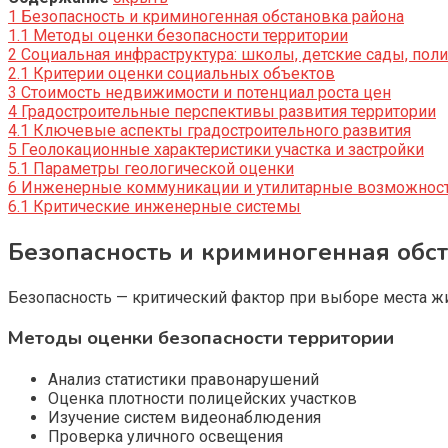
1
Безопасность и криминогенная обстановка района
1.1
Методы оценки безопасности территории
2
Социальная инфраструктура: школы, детские сады, пол
2.1
Критерии оценки социальных объектов
3
Стоимость недвижимости и потенциал роста цен
4
Градостроительные перспективы развития территории
4.1
Ключевые аспекты градостроительного развития
5
Геолокационные характеристики участка и застройки
5.1
Параметры геологической оценки
6
Инженерные коммуникации и утилитарные возможност
6.1
Критические инженерные системы
Безопасность и криминогенная обс
Безопасность — критический фактор при выборе места 
Методы оценки безопасности территории
Анализ статистики правонарушений
Оценка плотности полицейских участков
Изучение систем видеонаблюдения
Проверка уличного освещения