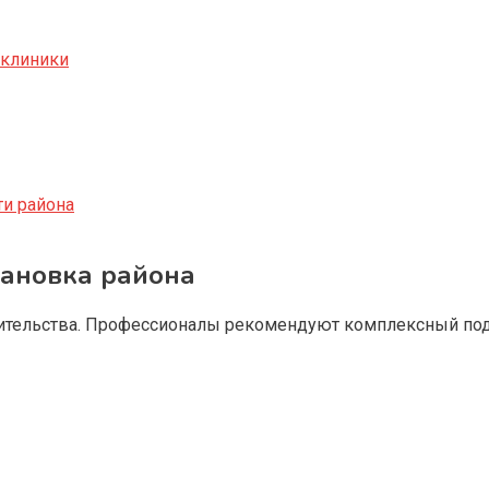
иклиники
и района
тановка района
жительства. Профессионалы рекомендуют комплексный под